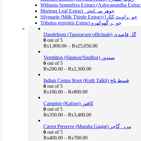
Moringa Leaf Extract جوھر سہانجنہ
Silymarin (Milk Thistle Extract) جوہراونٹ کٹارا
Tribulus terrestris Extract جوہر گھوکھرو
Dandelions (Taraxacum officinale) گل قاصدی
0
out of 5
Price
₨
1,800.00
–
₨
25,050.00
range:
₨1,800.00
Vermilion (Sindoor/Sindhor) سندور
through
0
out of 5
₨25,050.00
Price
₨
200.00
–
₨
2,300.00
range:
₨200.00
Indian Costus Root (Kuth Talkh) قسط تلخ
through
0
out of 5
₨2,300.00
Price
₨
100.00
–
₨
800.00
range:
₨100.00
Camphor (Kafoor) کافور
through
0
out of 5
₨800.00
Price
₨
350.00
–
₨
3,400.00
range:
₨350.00
Carrot Preserve (Muraba Gaajar) مربہ گاجر
through
0
out of 5
₨3,400.00
Price
₨
400.00
–
₨
700.00