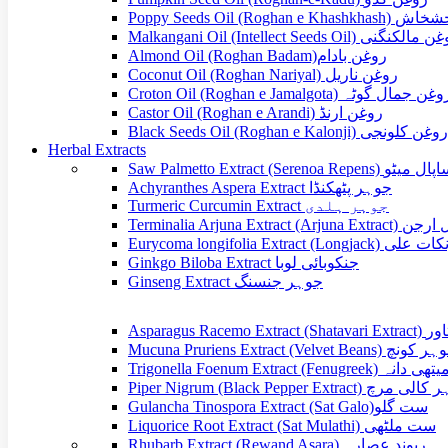
Poppy Seeds Oil (Roghan e
Malkangani Oil (Intellect Seeds Oil) الکنگنی
Almond Oil (Roghan Badam)روغن بادام
Coconut Oil (Roghan Nariyal) روغن ناریل
Croton Oil (Roghan e Jamalgota) غن جمال گوٹہ
Castor Oil (Roghan e Arandi) روغن ارنڈ
Black Seeds Oil (Roghan e Kalonji) روغن کلونجی
Herbal Extracts
Saw Palmetto Extract (Serenoa 
Achyranthes Aspera Extract جوہر پٹھکنڈا
Turmeric Curcumin Extract جوہر ہلدی
Terminalia Arjuna Extra
Eurycoma longifolia Extract (
Ginkgo Biloba Extract جنکوبائی لوبا
Ginseng Extract جوہر جنسنگ
Asparagus Racem
Mucuna Pruriens Extract (Velvet Beans) نچ
Trigonella Foenum Extract (Fenug
Piper Nigrum (Black Pepper Extract) رچ
Gulancha Tinospora Extract (Sat Galo)ست گلو
Liquorice Root Extract (Sat Mulathi) ست ملٹھی
Rhubarb Extract (Rewand Asara) ریوند عصارہ