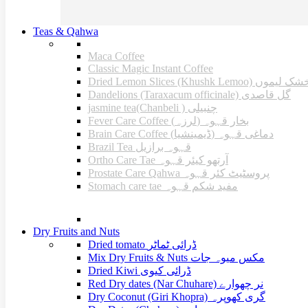
range:
₨400.00
through
Teas & Qahwa
₨700.00
INSTRUMENTS
Maca Coffee
Classic Magic Instant Coffee
Dried Lemon Slices (Khushk Lemoo)  لیموں
Dandelions (Taraxacum officinale) گل قاصدی
jasmine tea(Chanbeli ) چنبیلی
Fever Care Coffee (لرزہ) بخار قہوہ
Brain Care Coffee (ڈیمینشیا) دماغی قہوہ
Brazil Tea قہوہ برازیل
Ortho Care Tae آرتھو کیئر قہوہ
Prostate Care Qahwa پروسٹیٹ کئر قہوہ
Stomach care tae مفید شکم قہوہ
EXTRA
Dry Fruits and Nuts
Dried tomato ڈرائی ٹماٹر
Mix Dry Fruits & Nuts مکس میوہ جات
Dried Kiwi ڈرائی کیوی
Red Dry dates (Nar Chuhare) نر چھوارے
Dry Coconut (Giri Khopra) گری کھوپرہ