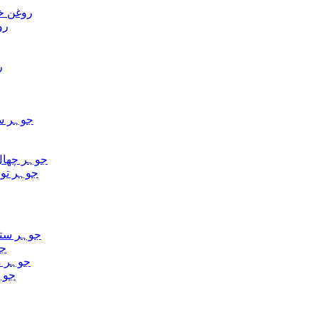
 Khashkhash) روغن خشخاش
روغن م
رو
Repens) جوہر ساپال میٹو
ct (Arjuna Extract) جوہر چھال ارجن
Longjack) جوہر تونکات علی
o Extract (Shatavari Extract) جوہر ستاور
جوہر کو
reek) جوہر میتھی دانہ
جوہر کالی م