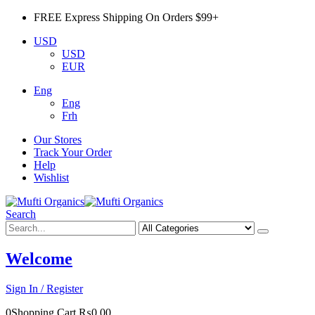
FREE Express Shipping On Orders $99+
USD
USD
EUR
Eng
Eng
Frh
Our Stores
Track Your Order
Help
Wishlist
Search
Welcome
Sign In / Register
0
Shopping Cart
₨
0.00