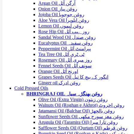
Argan Oil آرگن آئل
Onion Oil روغن پیاز
Jojoba Oil روغن جوجوبا
Aloe Vera Oil روغن ایلویرا
Lemon Oil روغن لیموں
Rose Hip Oil روز ہیپ آئل
Sandal Wood Oil روغن صندل
Eucalyptus Oil روغن سفیدہ
Peppermint Oil پپرامنٹ آئل
Tea Tree Oil ٹی ٹری آئل
Rosemary Oil روز میری آئل
Fennel Seeds Oil سونف آئل
Orange Oil اورنج آئل
Grapes Seeds Oil انگور کے بیچ کا تیل
Ginger oil روغن ادرک
Cold Pressed Oils
BHRINGRAJ OIL روغن بھنگڑہ سیاہ
Olive Oil (Extra Virgin) روغن زیتون
Walnuts Oil (Roghan e Akhrot) روغن اخروٹ
Jatamansi Oil (Balchar Oil) روغن بالچھڑ
Sunflower Seeds Oil روغن مغز سورج مکھی
Arugula Oil (Taramira Oil) روغن تارا میرا
Safflower Seeds Oil (Qurtam Oil) روغن قرطم
Pumpkin Seed Oil (Roghan-e-Kadu) روغن کدو