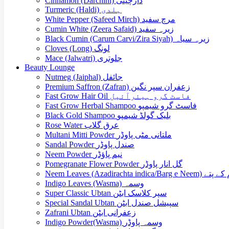
Cinnamon (Darchini) دارچینی
Turmeric (Haldi) ہلدی
White Pepper (Safeed Mirch) مرچ سفید
Cumin White (Zeera Safaid) زیرہ سفید
Black Cumin (Carum Carvi/Zira Siyah) زیرہ سیاہ
Cloves (Long) لونگ
Mace (Jalwatri) جلوتری
Beauty Lounge
Nutmeg (Jaiphal) جائفل
Premium Saffron (Zafran) زعفران سپر نگین
Fast Grow Hair Oil فاسٹ گرو ہیئرآئیل
Fast Grow Herbal Shampoo فاسٹ گرو شیمپو
Black Gold Shampoo بلیک گولڈ شیمپو
Rose Water عرق گلاب
Multani Mitti Powder ملتانی مٹی پاوڈر
Sandal Powder صندل پاوڈر
Neem Powder نیم پاؤڈر
Pomegranate Flower Powder گل انار پاوڈر
Neem Leaves (Azadirachta indica/Barg e Ne
Indigo Leaves (Wasma) وسمہ
Super Classic Ubtan سپر کلاسک ابٹن
Special Sandal Ubtan سپیشل صندل ابٹن
Zafrani Ubtan زعفرانی ابٹن
Indigo Powder(Wasma) وسمہ پاوڈر