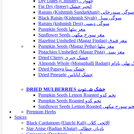
Dry Dates (Chuhare) چھوارے
Fig Dry (Injeer) انجیر خشک
Raisins (Kishmish Sundarkhani) سوگی سندرخانی
Black Raisin (Kishmish Siyah) سوگی سیاہ
Raisins (kishmish Desi) سوگی دیسی
Pumpkin Seeds مغز پیٹھا
Sunflower Seeds مغز سورج مکھی
Hazelnut Unshelled (Magaz Findaq) مغز فندق
Pumpkin Seeds (Magaz Petha) مغز پیٹھا
Pistachios Unshelled (Magaz Pista) مغز پستہ
Dried Cherry خشک چیری
Almonds Whole (Mongphalli Badam) ام
Dried Papaya خشک پپیتا
Dried Pineaple خشک اناناس
DRIED MULBERRIES خشک شہتوت
Pumpkin Seeds Lemon Roasted تخم کدو
Pumpkin Seeds Roasted تخم کدو
Sunflower Seeds Lemon Roasted م سورج مکھی
Premium Herbs
Spices
Black Cardamom (Elaichi Kali) الائچی کلاں
Star Anise (Badian Khatai) بادیاں خطائی