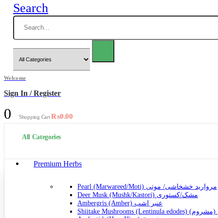
Search
Welcome
Sign In / Register
0
₨
0.00
Shopping Cart
All Categories
Premium Herbs
Pearl (Marwareed/Moti) مروارید خشخاشی/ موتی
Deer Musk (Mushk/Kastori) مشک/کستوری
Ambergris (Amber) عنبر اشب
Shiitake Mushrooms (Lentinula ed