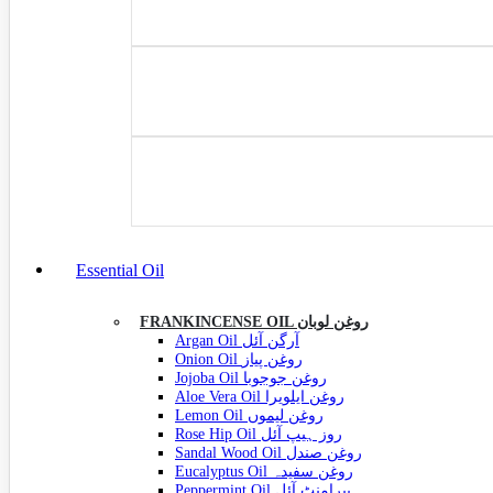
Essential Oil
FRANKINCENSE OIL روغن لوبان
Argan Oil آرگن آئل
Onion Oil روغن پیاز
Jojoba Oil روغن جوجوبا
Aloe Vera Oil روغن ایلویرا
Lemon Oil روغن لیموں
Rose Hip Oil روز ہیپ آئل
Sandal Wood Oil روغن صندل
Eucalyptus Oil روغن سفیدہ
Peppermint Oil پپرامنٹ آئل