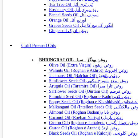
Tea Tree Oil ٹی ٹری آئل
Rosemary Oil روز میری آئل
Fennel Seeds Oil سونف آئل
Orange Oil اورنج آئل
Grapes Seeds Oil انگور کے بیچ کا تیل
Ginger oil روغن ادرک
Cold Pressed Oils
BHRINGRAJ OIL روغن بھنگڑہ سیاہ
Olive Oil (Extra Virgin) روغن زیتون
Walnuts Oil (Roghan e Akhrot) روغن اخروٹ
Jatamansi Oil (Balchar Oil) روغن بالچھڑ
Sunflower Seeds Oil روغن مغز سورج مکھی
Arugula Oil (Taramira Oil) روغن تارا میرا
Safflower Seeds Oil (Qurtam Oil) روغن قرطم
Pumpkin Seed Oil (Roghan-e-Kadu) روغن کدو
Poppy Seeds Oil (Roghan e Kha
Malkangani Oil (Intellect Seeds Oil) الکنگنی
Almond Oil (Roghan Badam)روغن بادام
Coconut Oil (Roghan Nariyal) روغن ناریل
Croton Oil (Roghan e Jamalgota) روغن جمال گوٹہ
Castor Oil (Roghan e Arandi) روغن ارنڈ
Black Seeds Oil (Roghan e Kalonji) روغن کلونجی