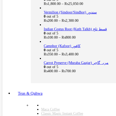
Price
₨
1,800.00
–
₨
25,050.00
range:
₨1,800.00
Vermilion (Sindoor/Sindhor) سندور
through
0
out of 5
₨25,050.00
Price
₨
200.00
–
₨
2,300.00
range:
₨200.00
Indian Costus Root (Kuth Talkh) قسط تلخ
through
0
out of 5
₨2,300.00
Price
₨
100.00
–
₨
800.00
range:
₨100.00
Camphor (Kafoor) کافور
through
0
out of 5
₨800.00
Price
₨
350.00
–
₨
3,400.00
range:
₨350.00
Carrot Preserve (Muraba Gaajar) مربہ گاجر
through
0
out of 5
₨3,400.00
Price
₨
400.00
–
₨
700.00
range:
₨400.00
through
₨700.00
Teas & Qahwa
INSTRUMENTS
Maca Coffee
Classic Magic Instant Coffee