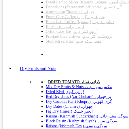
Dried Lemon Slices (Khushk Lemoo) خشک لیموں
Dandelions (Taraxacum officinale) گل قاصدی
jasmine tea(Chanbeli ) چنبیلی
Fever Care Coffee (لرزہ) بخار قہوہ
Brain Care Coffee (ڈیمینشیا) دماغی قہوہ
Brazil Tea قہوہ برازیل
Ortho Care Tae آرتھو کیئر قہوہ
Prostate Care Qahwa پروسٹیٹ کئر قہوہ
Stomach care tae مفید شکم قہوہ
EXTRA
Dry Fruits and Nuts
DRIED TOMATO ڈرائی ٹماٹر
Mix Dry Fruits & Nuts مکس میوہ جات
Dried Kiwi ڈرائی کیوی
Red Dry dates (Nar Chuhare) نر چھوارے
Dry Coconut (Giri Khopra) گری کھوپرہ
Dry Dates (Chuhare) چھوارے
Fig Dry (Injeer) انجیر خشک
Raisins (Kishmish Sundarkhani) سوگی سندرخانی
Black Raisin (Kishmish Siyah) سوگی سیاہ
Raisins (kishmish Desi) سوگی دیسی