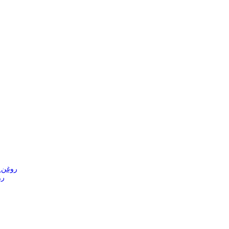
shkhash) روغن خشخاش
روغن م