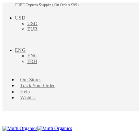
FREE Express Shipping On Orders $99+
USD
USD
EUR
ENG
ENG
FRH
Our Stores
Track Your Order
Help
Wishlist