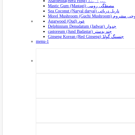
Asafoetida(Hera Hing) ہیرا ہنگ
Mastic Gum (Mastagi) مصطگی رومی
Sea Coconut (Naryal daryai) ناریل دریائی
Morel Mushroom (Guchi Mushroom) شروم
Agarwood (Oud) عود
Delphinium Denudatum (Jadwar) جدوار
castoreum (Jund Badastar) جند بدستر
Ginseng Korean (Red Ginseng) جنسنگ گولڈ
menu-1