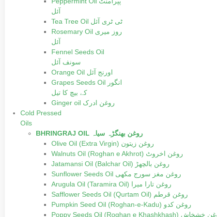
Peppermint Oil پپرامنٹ
آئل
Tea Tree Oil ٹی ٹری آئل
Rosemary Oil روز میری
آئل
Fennel Seeds Oil
سونف آئل
Orange Oil اورنج آئل
Grapes Seeds Oil انگور
کے بیچ کا تیل
Ginger oil روغن ادرک
Cold Pressed
Oils
BHRINGRAJ OIL روغن بھنگڑہ سیاہ
Olive Oil (Extra Virgin) روغن زیتون
Walnuts Oil (Roghan e Akhrot) روغن اخروٹ
Jatamansi Oil (Balchar Oil) روغن بالچھڑ
Sunflower Seeds Oil روغن مغز سورج مکھی
Arugula Oil (Taramira Oil) روغن تارا میرا
Safflower Seeds Oil (Qurtam Oil) روغن قرطم
Pumpkin Seed Oil (Roghan-e-Kadu) روغن کدو
Poppy Seeds Oil (Roghan e Khashkhash) خاش