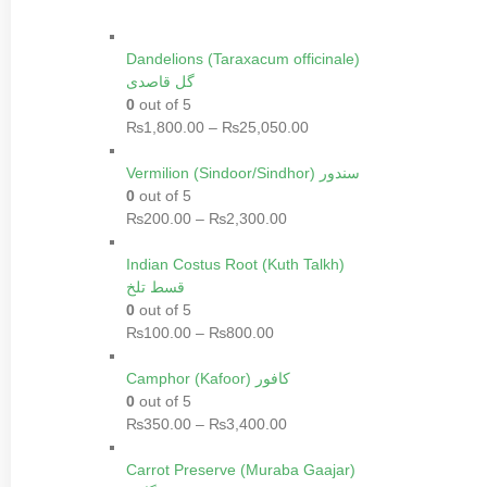
Dandelions (Taraxacum officinale)
گل قاصدی
0
out of 5
₨
1,800.00
–
₨
25,050.00
Vermilion (Sindoor/Sindhor) سندور
0
out of 5
₨
200.00
–
₨
2,300.00
Indian Costus Root (Kuth Talkh)
قسط تلخ
0
out of 5
₨
100.00
–
₨
800.00
Camphor (Kafoor) کافور
0
out of 5
₨
350.00
–
₨
3,400.00
Carrot Preserve (Muraba Gaajar)