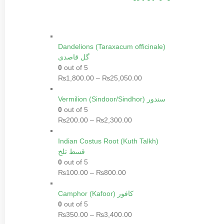
Dandelions (Taraxacum officinale)
گل قاصدی
0
out of 5
₨
1,800.00
–
₨
25,050.00
Vermilion (Sindoor/Sindhor) سندور
0
out of 5
₨
200.00
–
₨
2,300.00
Indian Costus Root (Kuth Talkh)
قسط تلخ
0
out of 5
₨
100.00
–
₨
800.00
Camphor (Kafoor) کافور
0
out of 5
₨
350.00
–
₨
3,400.00