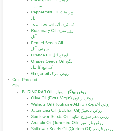
سفیدہ
Peppermint Oil پپرامنٹ
آئل
Tea Tree Oil ٹی ٹری آئل
Rosemary Oil روز میری
آئل
Fennel Seeds Oil
سونف آئل
Orange Oil اورنج آئل
Grapes Seeds Oil انگور
کے بیچ کا تیل
Ginger oil روغن ادرک
Cold Pressed
Oils
BHRINGRAJ OIL روغن بھنگڑہ سیاہ
Olive Oil (Extra Virgin) روغن زیتون
Walnuts Oil (Roghan e Akhrot) روغن اخروٹ
Jatamansi Oil (Balchar Oil) روغن بالچھڑ
Sunflower Seeds Oil روغن مغز سورج مکھی
Arugula Oil (Taramira Oil) روغن تارا میرا
Safflower Seeds Oil (Qurtam Oil) روغن قرطم